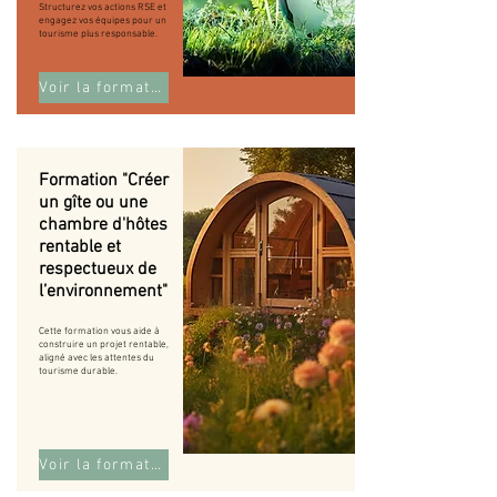
Structurez vos actions RSE et
engagez vos équipes pour un
tourisme plus responsable.
Voir la formation
Formation "Créer
un gîte ou une
chambre d'hôtes
rentable et
respectueux de
l’environnement"
Cette formation vous aide à
construire un projet rentable,
aligné avec les attentes du
tourisme durable.
Voir la formation