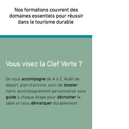
Nos formations couvrent des
domaines essentiels pour réussir
dans le tourisme durable
Vous visez la Clef Verte ?
On vous
accompagne
de A à Z. Audit de
départ, plan d'actions, suivi de
dossier
:
notre accompagnement personnalisé vous
guide
à chaque étape pour
décrocher
le
label et vous
démarquer
durablement.