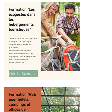
Formation "Les
écogestes dans
les
hébergements
touristiques"
Cette formation vous permet
d'adopter des pratiques
simples et durables au
quotidien.
Réduisez votre impact
environnemental tout en
impliquant votre personnel
dans une démarche
écoresponsable.
Voir la formation
Formation "RSE
pour hôtels,
campings et
offices de