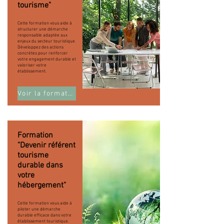
tourisme"
Cette formation vous aide à
structurer une démarche
responsable adaptée aux
enjeux du secteur touristique.
Développez des actions
concrètes pour renforcer
votre engagement durable et
valoriser votre
établissement.
Voir la formation
Formation
"Devenir référent
tourisme
durable dans
votre
hébergement"
Cette formation vous aide à
piloter une démarche
durable efficace dans votre
établissement touristique.