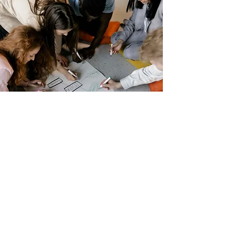
Prêt à
transformer
l'industrie
?
du tourisme
Faites partie du changement et contribuez à la
création d'un tourisme respectueux de
l'environnement pour les générations futures.
Rejoignez nos formations dès aujourd'hui et
bénéficiez d'un accompagnement personnalisé