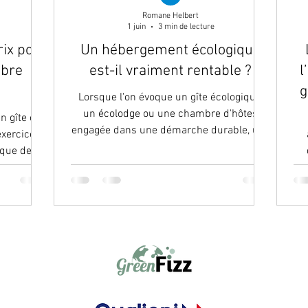
Romane Helbert
1 juin
3 min de lecture
rix pour
Un hébergement écologique
mbre
est-il vraiment rentable ?
l
g
Lorsque l'on évoque un gîte écologique,
un écolodge ou une chambre d'hôtes
un gîte ou
engagée dans une démarche durable, une
exercice
question revient souvent : « Est-ce
sque de
vraiment rentable ? » Pour certains,
ndis qu’un
écologie et rentabilité semblent
rentabilité
incompatibles. Pourtant, l'expérience
itative de
c
montre que les hébergements
e juste
touristiques engagés dans une démarche
tirer les
re
responsable disposent aujourd'hui de
pérennité
nombreux atouts économiques.
x est-il si
Décryptage. Une demande touristique en
t l’un des
co
pleine évolution Les voyageurs sont de
s par