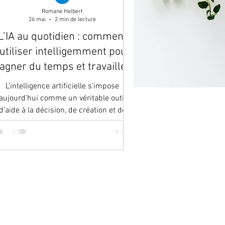
Romane Helbert
26 mai
2 min de lecture
L’IA au quotidien : comment
’utiliser intelligemment pour
agner du temps et travailler
mieux ?
L’intelligence artificielle s’impose
aujourd’hui comme un véritable outil
d’aide à la décision, de création et de
productivité. Pourtant, beaucoup de
professionnels ne savent pas encore
omment l’intégrer efficacement dans
leur quotidien. Bien utilisée, l’IA ne
mplace pas l’humain : elle l’augmente.
Elle permet de gagner du temps,
structurer ses idées, améliorer sa
mmunication et automatiser certaines
tâches répétitives. Voici les bonnes