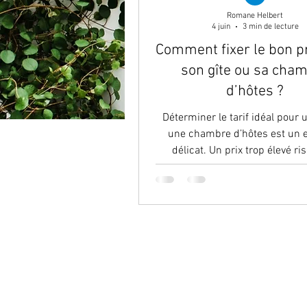
Romane Helbert
4 juin
3 min de lecture
Comment fixer le bon p
son gîte ou sa cha
d’hôtes ?
Déterminer le tarif idéal pour 
une chambre d’hôtes est un 
délicat. Un prix trop élevé ri
décourager les réservations, ta
prix trop bas peut réduire votre 
et donner une image moins qual
votre hébergement. Trouver l
équilibre est essentiel pour at
voyageurs tout en assurant la 
de votre activité. Pourquoi le pri
important ? Le tarif est souven
premiers critères examiné