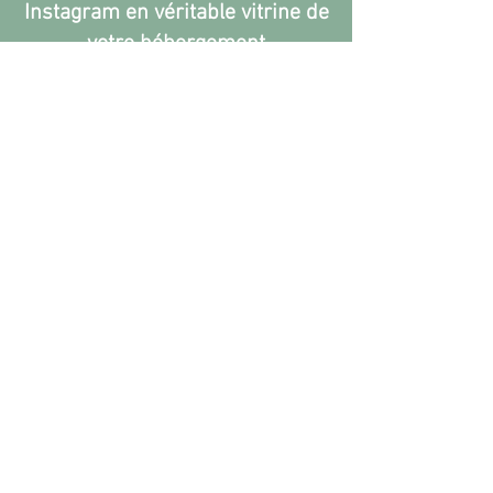
Instagram en véritable vitrine de
votre hébergement
Stories, Reels, ligne éditoriale, stratégie
de contenu, visibilité locale… cette
formation vous aide à construire une
présence Instagram cohérente,
authentique et efficace.
Vous repartirez avec des outils simples,
des idées de contenus et une stratégie
claire pour gagner en visibilité et
augmenter vos réservations.
Inscrivez-vous