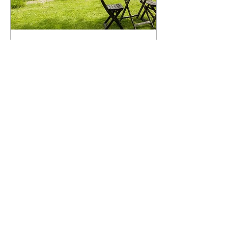
5 mars 2024
∙
3
min
Pourquoi se former pour
ouvrir un gîte écologique ?
Pourquoi ouvrir un gîte
27
0
Voir plus