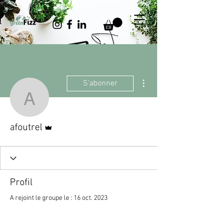
Plus d'actions
S'abonner
afoutrel
Administrateur
afoutrel
Profil
A rejoint le groupe le : 16 oct. 2023